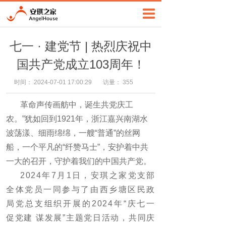
七一 · 建党节 | 热烈庆祝中
国共产党成立103周年！
时间：
2024-07-01 17:00:29
访量：
355
革命声传画舫中，诞生共党庆工
农。”犹如回到1921年，浙江嘉兴南湖水
波荡漾、细雨绵绵，一艘“普通”的丝网
船，一个平凡的“纤赞马士”，安护着中共
一大的召开，守护着我们的中国共产党。
2024年7月1日，安琪之家党支部
全体党员一同参与了由西乡塘区民政
局党总支组织开展的2024年“庆七一
促党建 谋发展”主题党日活动，共同庆